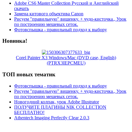
Adobe CS6 Master Collection Русский и Английский
скачать
Замена китового объектива Canon
Рисуем "правильную" вишенку. + чудо-кисточка., Урок
по построению мешевых сеток.
Фотовспышка - правильный подход к выбору
Новинка!
Corel Painter X3 Windows/Mac (DVD case, English)
(PTRX3IEPCMEU)
ТОП новых тематик
Фотовспышка - правильный подход к выбору
Рисуем "правильную" вишенку. + чудо-кисточка., Урок
по построению мешевых сеток.
Новогодний колпак, урок Adobe Illustrator
ПОЛУЧИТЕ ПЛАГИНЫ NIK COLLECTION
БЕСПЛАТНО!
Athentech Imaging Perfectly Clear 2.0.3