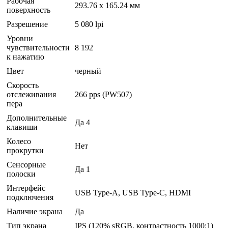
Рабочая
293.76 x 165.24 мм
поверхность
Разрешение
5 080 lpi
Уровни
чувствительности
8 192
к нажатию
Цвет
черный
Скорость
отслеживания
266 pps (PW507)
пера
Дополнительные
Да 4
клавиши
Колесо
Нет
прокрутки
Сенсорные
Да 1
полоски
Интерфейс
USB Type-A, USB Type-C, HDMI
подключения
Наличие экрана
Да
Тип экрана
IPS (120% sRGB, контрастность 1000:1)