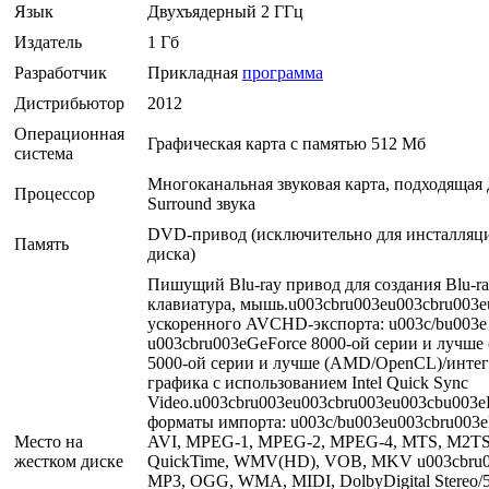
Язык
Двухъядерный 2 ГГц
Издатель
1 Гб
Разработчик
Прикладная
программа
Дистрибьютор
2012
Операционная
Графическая карта с памятью 512 Мб
система
Многоканальная звуковая карта, подходящая 
Процессор
Surround звука
DVD-привод (исключительно для инсталляц
Память
диска)
Пишущий Blu-ray привод для создания Blu-ra
клавиатура, мышь.u003cbru003eu003cbru003
ускоренного AVCHD-экспорта: u003c/bu003e
u003cbru003eGeForce 8000-ой серии и лучш
5000-ой серии и лучше (AMD/OpenCL)/инте
графика с использованием Intel Quick Sync
Video.u003cbru003eu003cbru003eu003cbu00
форматы импорта: u003c/bu003eu003cbru003e
Место на
AVI, MPEG-1, MPEG-2, MPEG-4, MTS, M2T
жестком диске
QuickTime, WMV(HD), VOB, MKV u003cbru0
MP3, OGG, WMA, MIDI, DolbyDigital Stereo/5