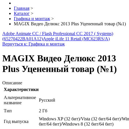
Главная
>
Каталог
>
Графика и монтаж
>
MAGIX Видео Делюкс 2013 Plus Уцененный товар (№1)
Adobe Animate CC / Flash Professional CC 2017 ( Systems)
(65270422BA01A12)
Apple iLife 11 Retail (MC623RS/A)
Вернуться к: Графика и монтаж
MAGIX Видео Делюкс 2013
Plus Уцененный товар (№1)
Описание
Характеристики
Альтернативное
Русский
название
Тип
2 Гб
Windows XP (32 бит)/Vista (32 бит/64 бит)/Wi
Год выпуска
бит/64 бит)/Windows 8 (32 бит/64 бит)