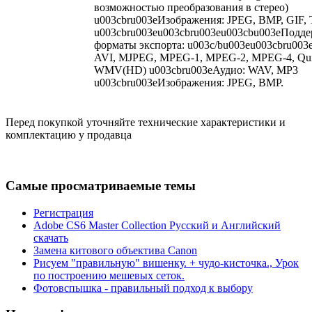
возможностью преобразования в стерео)
u003cbru003eИзображения: JPEG, BMP, GIF, 
u003cbru003eu003cbru003eu003cbu003eПодд
форматы экспорта: u003c/bu003eu003cbru003
AVI, MJPEG, MPEG-1, MPEG-2, MPEG-4, Qui
WMV(HD) u003cbru003eАудио: WAV, MP3
u003cbru003eИзображения: JPEG, BMP.
Перед покупкой уточняйте технические характеристики и
комплектацию у продавца
Самые просматриваемые темы
Регистрация
Adobe CS6 Master Collection Русский и Английский
скачать
Замена китового объектива Canon
Рисуем "правильную" вишенку. + чудо-кисточка., Урок
по построению мешевых сеток.
Фотовспышка - правильный подход к выбору