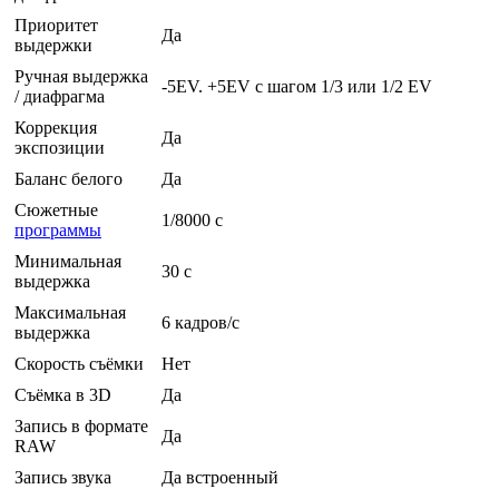
Приоритет
Да
выдержки
Ручная выдержка
-5EV. +5EV с шагом 1/3 или 1/2 EV
/ диафрагма
Коррекция
Да
экспозиции
Баланс белого
Да
Сюжетные
1/8000 c
программы
Минимальная
30 c
выдержка
Максимальная
6 кадров/с
выдержка
Скорость съёмки
Нет
Съёмка в 3D
Да
Запись в формате
Да
RAW
Запись звука
Да встроенный