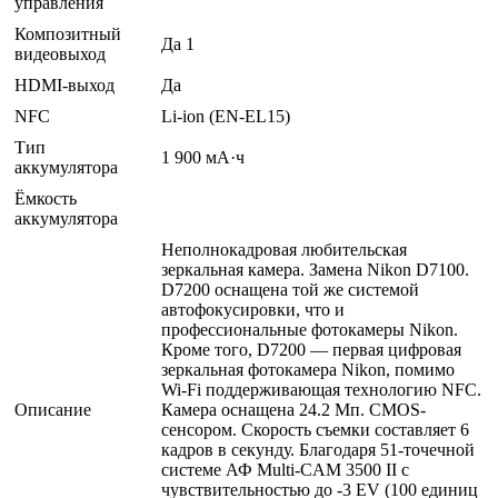
управления
Композитный
Да 1
видеовыход
HDMI-выход
Да
NFC
Li-ion (EN-EL15)
Тип
1 900 мА·ч
аккумулятора
Ёмкость
аккумулятора
Неполнокадровая любительская
зеркальная камера. Замена Nikon D7100.
D7200 оснащена той же системой
автофокусировки, что и
профессиональные фотокамеры Nikon.
Кроме того, D7200 — первая цифровая
зеркальная фотокамера Nikon, помимо
Wi-Fi поддерживающая технологию NFC.
Описание
Камера оснащена 24.2 Мп. CMOS-
сенсором. Скорость съемки составляет 6
кадров в секунду. Благодаря 51-точечной
системе АФ Multi-CAM 3500 II с
чувствительностью до -3 EV (100 единиц