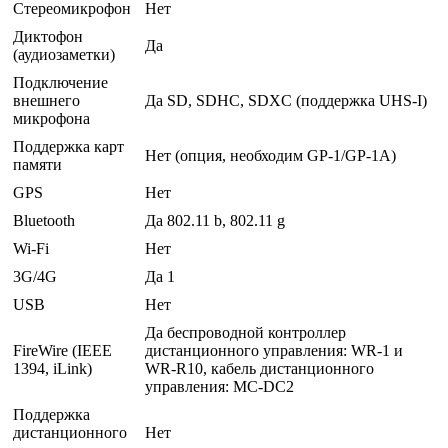
Стереомикрофон
Нет
Диктофон
Да
(аудиозаметки)
Подключение
внешнего
Да SD, SDHC, SDXC (поддержка UHS-I)
микрофона
Поддержка карт
Нет (опция, необходим GP-1/GP-1A)
памяти
GPS
Нет
Bluetooth
Да 802.11 b, 802.11 g
Wi-Fi
Нет
3G/4G
Да 1
USB
Нет
Да беспроводной контроллер
FireWire (IEEE
дистанционного управления: WR-1 и
1394, iLink)
WR-R10, кабель дистанционного
управления: MC-DC2
Поддержка
дистанционного
Нет