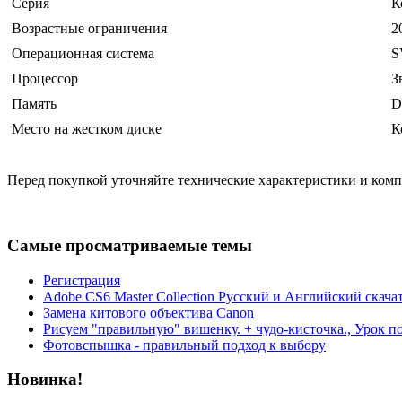
Серия
К
Возрастные ограничения
2
Операционная система
S
Процессор
З
Память
D
Место на жестком диске
К
Перед покупкой уточняйте технические характеристики и ком
Самые просматриваемые темы
Регистрация
Adobe CS6 Master Collection Русский и Английский скача
Замена китового объектива Canon
Рисуем "правильную" вишенку. + чудо-кисточка., Урок п
Фотовспышка - правильный подход к выбору
Новинка!