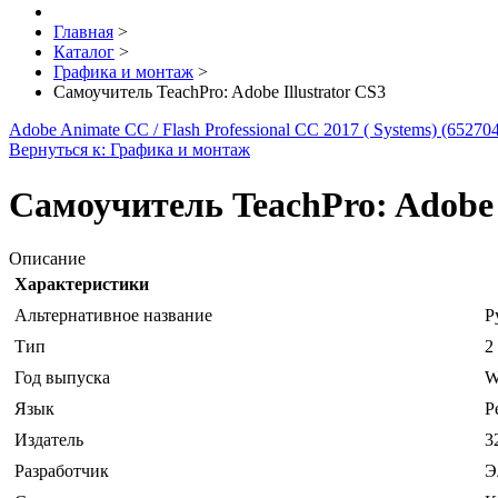
Главная
>
Каталог
>
Графика и монтаж
>
Самоучитель TeachPro: Adobe Illustrator CS3
Adobe Animate CC / Flash Professional CC 2017 ( Systems) (652
Вернуться к: Графика и монтаж
Самоучитель TeachPro: Adobe I
Описание
Характеристики
Альтернативное название
Р
Тип
2
Год выпуска
W
Язык
P
Издатель
3
Разработчик
Э