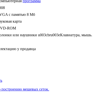
омпьютерная
программа
008
VGA с памятью 8 Мб
вуковая карта
VD-ROM
олонки или наушники u003cbru003eКлавиатура, мышь.
плектацию у продавца
ть
о построению мешевых сеток.