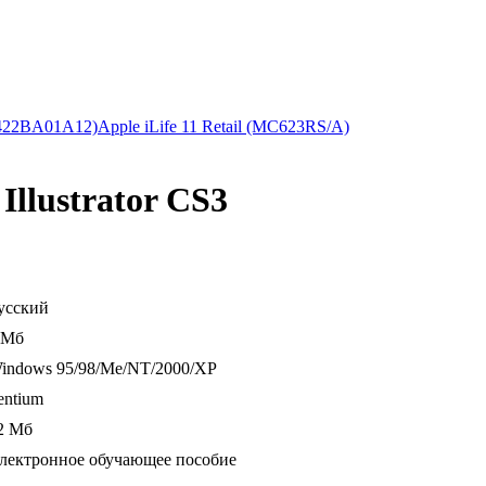
70422BA01A12)
Apple iLife 11 Retail (MC623RS/A)
llustrator CS3
усский
 Мб
indows 95/98/Me/NT/2000/ХР
entium
2 Мб
лектронное обучающее пособие