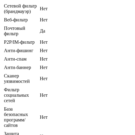
Сетевой фильтр
Нет
(брандмауэр)
Веб-фильтр
Нет
Почтовый
Да
фильтр
P2P/IM-фильтр
Нет
Анти-фишинг
Нет
Анти-спам
Нет
Анти-баннер
Нет
Сканер
Нет
уязвимостей
Фильтр
социальных
Нет
сетей
База
безопасных
Нет
программ/
сайтов
Защита