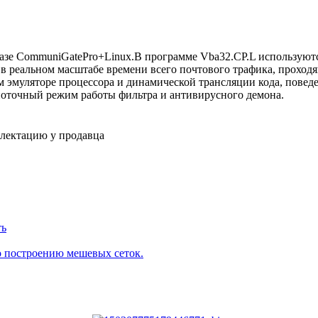
базе CommuniGatePro+Linux.В программе Vba32.CP.L использую
в реальном масштабе времени всего почтового трафика, проход
 эмуляторе процессора и динамической трансляции кода, поведе
оточный режим работы фильтра и антивирусного демона.
плектацию у продавца
ть
о построению мешевых сеток.