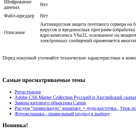
Шифрование
Нет
данных
Файл-шреддер
Нет
Антивирусная защита почтового сервера на 
вирусов и вредоносных программ (обработка 
Описание
ядро комплекса Vba32, основанное на мощном
электронных сообщений применяется многоп
Перед покупкой уточняйте технические характеристики и ком
Самые просматриваемые темы
Регистрация
Adobe CS6 Master Collection Русский и Английский скача
Замена китового объектива Canon
Рисуем "правильную" вишенку. + чудо-кисточка., Урок п
Фотовспышка - правильный подход к выбору
Новинка!