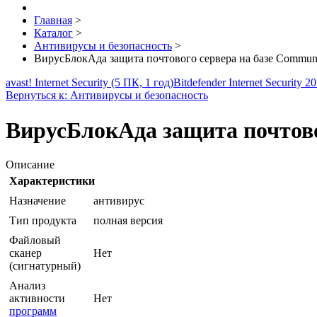
Главная
>
Каталог
>
Антивирусы и безопасность
>
ВирусБлокАда защита почтового сервера на базе Commun
avast! Internet Security (5 ПК, 1 год)
Bitdefender Internet Security
Вернуться к: Антивирусы и безопасность
ВирусБлокАда защита почтово
Описание
Характеристики
Назначение
антивирус
Тип продукта
полная версия
Файловый
сканер
Нет
(сигнатурный)
Анализ
активности
Нет
программ