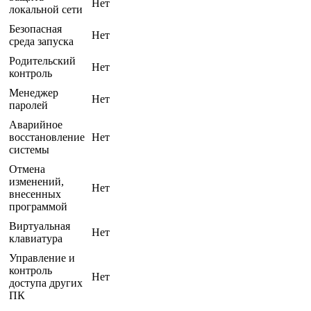
Нет
локальной сети
Безопасная
Нет
среда запуска
Родительский
Нет
контроль
Менеджер
Нет
паролей
Аварийное
восстановление
Нет
системы
Отмена
изменений,
Нет
внесенных
программой
Виртуальная
Нет
клавиатура
Управление и
контроль
Нет
доступа других
ПК