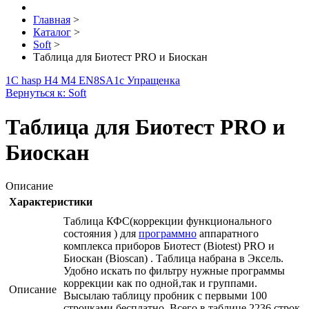
Главная
>
Каталог
>
Soft
>
Таблица для Биотест PRO и Биоскан
1С hasp H4 M4 EN8SA
1с Упращенка
Вернуться к: Soft
Таблица для Биотест PRO и
Биоскан
Описание
Характеристики
Таблица КФС(коррекции функционального
состояния ) для
программно
аппаратного
комплекса приборов Биотест (Biotest) PRO и
Биоскан (Bioscan) . Таблица набрана в Эксель.
Удобно искать по фильтру нужные программы
коррекции как по одной,так и группами.
Описание
Высылаю таблицу пробник с первыми 100
строчками бесплатно. Всего в таблице 2236 строк