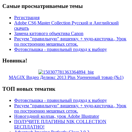
Самые просматриваемые темы
Регистрация
Adobe CS6 Master Collection Русский и Английский
скачать
Замена китового объектива Canon
Рисуем "правильную" вишенку. + чудо-кисточка., Урок
по построению мешевых сеток.
Фотовспышка - правильный подход к выбору
Новинка!
MAGIX Видео Делюкс 2013 Plus Уцененный товар (№1)
ТОП новых тематик
Фотовспышка - правильный подход к выбору
Рисуем "правильную" вишенку. + чудо-кисточка., Урок
по построению мешевых сеток.
Новогодний колпак, урок Adobe Illustrator
ПОЛУЧИТЕ ПЛАГИНЫ NIK COLLECTION
БЕСПЛАТНО!