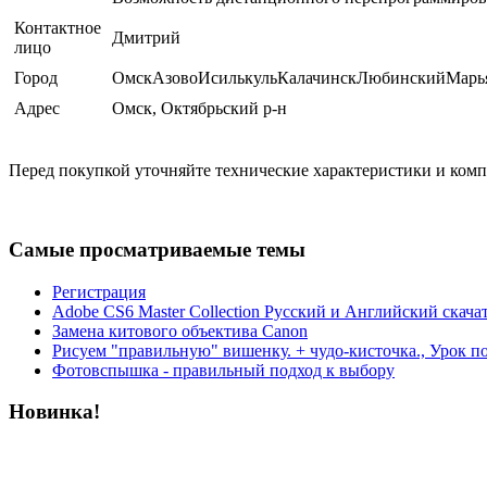
Контактное
Дмитрий
лицо
Город
ОмскАзовоИсилькульКалачинскЛюбинскийМарь
Адрес
Омск, Октябрьский р-н
Перед покупкой уточняйте технические характеристики и ком
Самые просматриваемые темы
Регистрация
Adobe CS6 Master Collection Русский и Английский скача
Замена китового объектива Canon
Рисуем "правильную" вишенку. + чудо-кисточка., Урок п
Фотовспышка - правильный подход к выбору
Новинка!