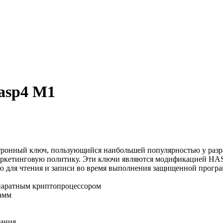
asp4 M1
тронный ключ, пользующийся наибольшей популярностью у раз
маркетинговую политику. Эти ключи являются модификацией HA
 для чтения и записи во время выполнения защищенной прогр
паратным криптопроцессором
амм
ания