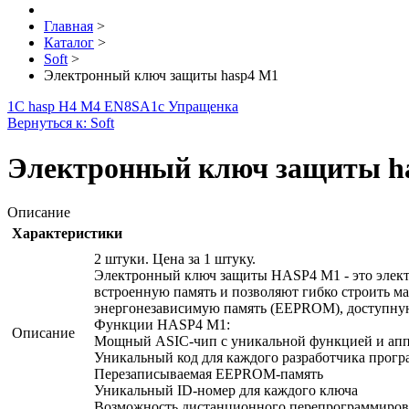
Главная
>
Каталог
>
Soft
>
Электронный ключ защиты hasp4 M1
1С hasp H4 M4 EN8SA
1с Упращенка
Вернуться к: Soft
Электронный ключ защиты h
Описание
Характеристики
2 штуки. Цена за 1 штуку.
Электронный ключ защиты HASP4 M1 - это элек
встроенную память и позволяют гибко строить 
энергонезависимую память (EEPROM), доступную
Функции HASP4 M1:
Описание
Мощный ASIC-чип с уникальной функцией и ап
Уникальный код для каждого разработчика прогр
Перезаписываемая EEPROM-память
Уникальный ID-номер для каждого ключа
Возможность дистанционного перепрограммиров