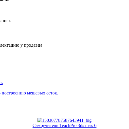
яновк
плектацию у продавца
ть
о построению мешевых сеток.
Самоучитель TeachPro 3ds max 6