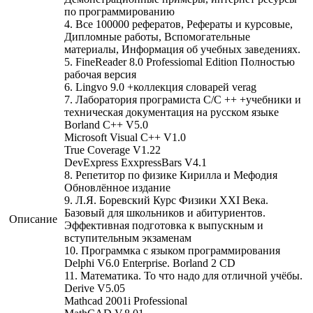
по программированию
4. Все 100000 рефератов, Рефераты и курсовые,
Дипломные работы, Вспомогательные
материалы, Информация об учебных заведениях.
5. FineReader 8.0 Professiomal Edition Полностью
рабочая версия
6. Lingvo 9.0 +коллекция словарей verag
7. Лаборатория програмиста С/С ++ +учебники и
техническая документация на русском языке
Borland C++ V5.0
Microsoft Visual C++ V1.0
True Coverage V1.22
DevExpress ExxpressBars V4.1
8. Репетитор по физике Кирилла и Мефодия
Обновлённое издание
9. Л.Я. Боревский Курс Физики XXI Века.
Базовый для школьников и абитуриентов.
Описание
Эффективная подготовка к выпускным и
вступительным экзаменам
10. Программка с языком программирования
Delphi V6.0 Enterprise. Borland 2 СD
11. Математика. То что надо для отличной учёбы.
Derive V5.05
Mathcad 2001i Professional