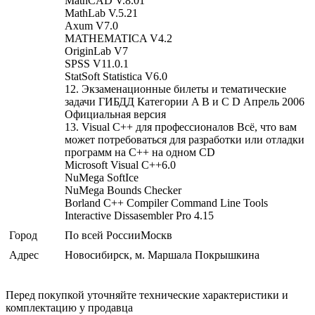
MathCAD V.8.01
MathLab V.5.21
Axum V7.0
MATHEMATICA V4.2
OriginLab V7
SPSS V11.0.1
StatSoft Statistica V6.0
12. Экзаменационные билеты и тематические
задачи ГИБДД Категории A B и C D Апрель 2006
Официальная версия
13. Visual C++ для профессионалов Всё, что вам
может потребоваться для разработки или отладки
программ на С++ на одном CD
Microsoft Visual C++6.0
NuMega SoftIce
NuMega Bounds Checker
Borland C++ Compiler Command Line Tools
Interactive Dissasembler Pro 4.15
Город
По всей РоссииМоскв
Адрес
Новосибирск, м. Маршала Покрышкина
Перед покупкой уточняйте технические характеристики и
комплектацию у продавца