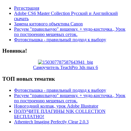
Регистрация
Adobe CS6 Master Collection Русский и Английский
скачать
Замена китового объектива Canon
Рисуем "правильную" вишенку. + чудо-кисточка., Урок
по построению мешевых сеток.
Фотовспышка - правильный подход к выбору
Новинка!
Самоучитель TeachPro 3ds max 6
ТОП новых тематик
Фотовспышка - правильный подход к выбору
Рисуем "правильную" вишенку. + чудо-кисточка., Урок
по построению мешевых сеток.
Новогодний колпак, урок Adobe Illustrator
ПОЛУЧИТЕ ПЛАГИНЫ NIK COLLECTION
БЕСПЛАТНО!
Athentech Imaging Perfectly Clear 2.0.3