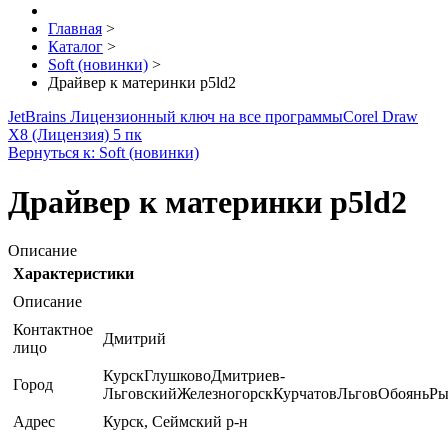
Главная
>
Каталог
>
Soft (новинки)
>
Драйвер к материнки p5ld2
JetBrains Лицензионный ключ на все программы
Corel Draw
X8 (Лицензия) 5 пк
Вернуться к: Soft (новинки)
Драйвер к материнки p5ld2
Описание
Характеристики
Описание
Контактное
Дмитрий
лицо
КурскГлушковоДмитриев-
Город
ЛьговскийЖелезногорскКурчатовЛьговОбояньР
Адрес
Курск, Сеймский р-н