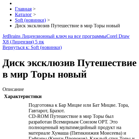
Главная
>
Каталог
>
Soft (новинки)
>
Диск эксклюзив Путешествие в мир Торы новый
JetBrains Лицензионный ключ на все программы
Corel Draw
X8 (Лицензия) 5 пк
Вернуться к: Soft (новинки)
Диск эксклюзив Путешествие
в мир Торы новый
Описание
Характеристики
Подготовка к Бар Мицве или Бат Мицве. Тора,
Гавтарот, Брахот.
CD-ROM Путешествие в мир Торы был
разработан Всемирным Союзом ОРТ. Это
полноценный мультимедийный продукт на
материале Хумаша (Пятикнижия Моисеева) и
Гафтары (Книги Пророков). Каждый стих Торы и