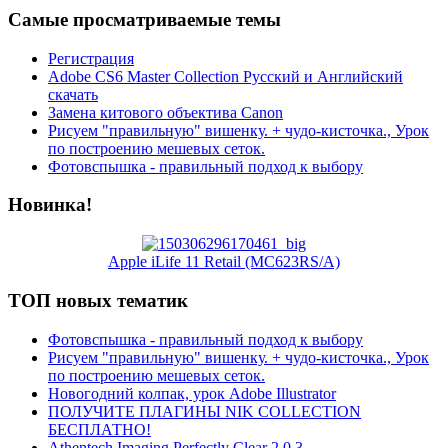
Самые просматриваемые темы
Регистрация
Adobe CS6 Master Collection Русский и Английский
скачать
Замена китового объектива Canon
Рисуем "правильную" вишенку. + чудо-кисточка., Урок
по построению мешевых сеток.
Фотовспышка - правильный подход к выбору
Новинка!
Apple iLife 11 Retail (MC623RS/A)
ТОП новых тематик
Фотовспышка - правильный подход к выбору
Рисуем "правильную" вишенку. + чудо-кисточка., Урок
по построению мешевых сеток.
Новогодний колпак, урок Adobe Illustrator
ПОЛУЧИТЕ ПЛАГИНЫ NIK COLLECTION
БЕСПЛАТНО!
Athentech Imaging Perfectly Clear 2.0.3