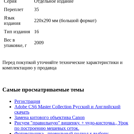
Серия
Отдельное издание
Переплет
35
Язык
220х290 мм (большой формат)
издания
Тип издания
16
Вес в
2009
упаковке, г
Перед покупкой уточняйте технические характеристики и
комплектацию у продавца
Самые просматриваемые темы
Регистрация
Adobe CS6 Master Collection Русский и Английский
скачать
Замена китового объектива Canon
Рисуем "правильную" вишенку. + чудо-кисточка., Урок
по построению мешевых сеток.
Фотовспышка - правильный подход к выбору