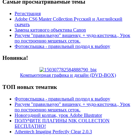
Самые просматриваемые темы
Регистрация
Adobe CS6 Master Collection Русский и Английский
скачать
Замена китового объектива Canon
Рисуем "правильную" вишенку. + чудо-кисточка., Урок
по построению мешевых сеток.
Фотовспышка - правильный подход к выбору
Новинка!
Компьютерная графика и дизайн (DVD-BOX)
ТОП новых тематик
Фотовспышка - правильный подход к выбору
Рисуем "правильную" вишенку. + чудо-кисточка., Урок
по построению мешевых сеток.
Новогодний колпак, урок Adobe Illustrator
ПОЛУЧИТЕ ПЛАГИНЫ NIK COLLECTION
БЕСПЛАТНО!
Athentech Imaging Perfectly Clear 2.0.3