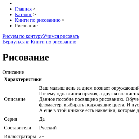
Главная
>
Каталог
>
Книги по рисованию
>
Рисование
Рисуем по контуру
Учимся рисовать
Вернуться к: Книги по рисованию
Рисование
Описание
Характеристики
Ваш малыш день за днем познает окружающий 
Почему одна линия прямая, а другая волниста
Описание
Данное пособие посвящено рисованию. Обучен
фломастер, выбирать подходящие цвета. И пуст
А еще в этой книжке есть наклейки, которые
Серия
Да
Составители
Русский
Иллюстраторы
2+