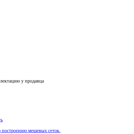
плектацию у продавца
ть
о построению мешевых сеток.