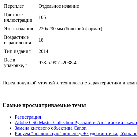
Переплет
Отдельное издание
Цветные
105
иллюстрации
Язык издания
220х290 мм (большой формат)
Возрастные
18
ограничения
Тип издания
2014
Вес в
978-5-9951-2038-4
упаковке, г
Перед покупкой уточняйте технические характеристики и ком
Самые просматриваемые темы
Регистрация
Adobe CS6 Master Collection Русский и Английский скача
Замена китового объектива Canon
Рисуем "правильную" вишенку. + чудо-кисточка., Урок п