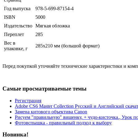
Год выпуска
978-5-699-87154-4
ISBN
5000
Издательство
Мягкая обложка
Переплет
285
Вес в
285x210 мм (большой формат)
упаковке, г
Перед покупкой уточняйте технические характеристики и ком
Самые просматриваемые темы
Регистрация
Adobe CS6 Master Collection Русский и Английский скача
Замена китового объектива Canon
Рисуем "правильную" вишенку. + чудо-кисточка., Урок п
Фотовспышка - правильный подход к выбору
Новинка!