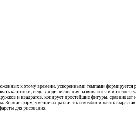
заложенных к этому времени, ускоренными темпами формируется р
овать картинки, ведь в ходе рисования развиваются и интеллек
кружков и квадратов, копирует простейшие фигуры, сравнивает и
ы. Знание форм, умение их различать и комбинировать вырастают
фареты для рисования.