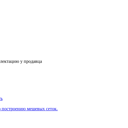
плектацию у продавца
ть
о построению мешевых сеток.