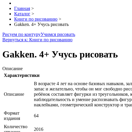
Главная
>
Каталог
>
Книги по рисованию
>
Gakken. 4+ Учусь рисовать
Рисуем по контуру
Учимся рисовать
Вернуться к: Книги по рисованию
Gakken. 4+ Учусь рисовать
Описание
Характеристики
В возрасте 4 лет на основе базовых навыков, 
запас и желательно, чтобы он мог свободно рис
Описание
ребёнок составляет фигурки из треугольников, 
наблюдательность и умение распознавать фигур
наклейками, геометрический конструктор и тра
Формат
64
издания
Количество
2016
страниц