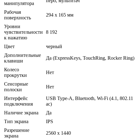
перо, мультитач
манипулятора
Рабочая
294 x 165 мм
поверхность
Уровни
чувствительности
8 192
к нажатию
Цвет
черный
Дополнительные
Да (ExpressKeys, TouchRing, Rocker Ring)
клавиши
Колесо
Нет
прокрутки
Сенсорные
Нет
полоски
Интерфейс
USB Type-A, Bluetooth, Wi-Fi (4.1, 802.11
подключения
ac)
Наличие экрана
Да
Тип экрана
IPS
Разрешение
2560 x 1440
экрана