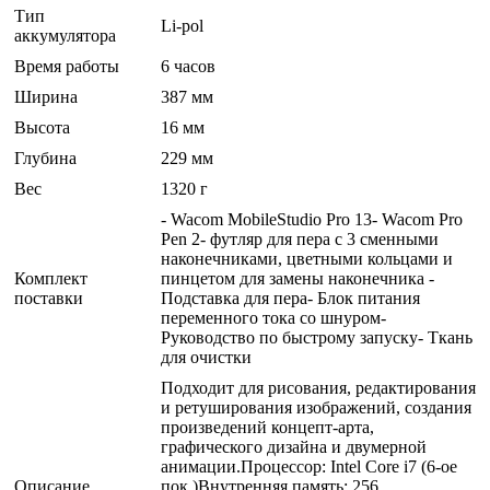
Тип
Li-pol
аккумулятора
Время работы
6 часов
Ширина
387 мм
Высота
16 мм
Глубина
229 мм
Вес
1320 г
- Wacom MobileStudio Pro 13- Wacom Pro
Pen 2- футляр для пера с 3 сменными
наконечниками, цветными кольцами и
Комплект
пинцетом для замены наконечника -
поставки
Подставка для пера- Блок питания
переменного тока со шнуром-
Руководство по быстрому запуску- Ткань
для очистки
Подходит для рисования, редактирования
и ретуширования изображений, создания
произведений концепт-арта,
графического дизайна и двумерной
анимации.Процессор: Intel Core i7 (6-ое
Описание
пок.)Внутренняя память: 256