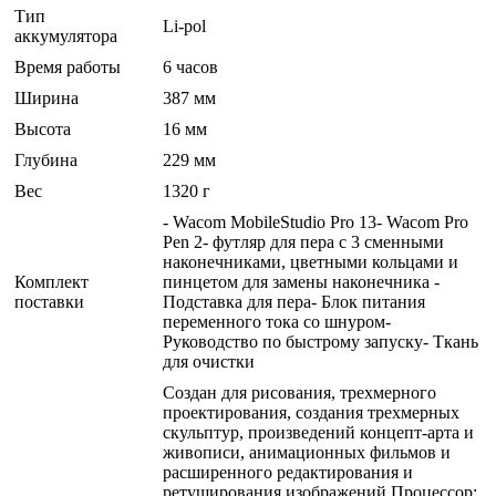
Тип
Li-pol
аккумулятора
Время работы
6 часов
Ширина
387 мм
Высота
16 мм
Глубина
229 мм
Вес
1320 г
- Wacom MobileStudio Pro 13- Wacom Pro
Pen 2- футляр для пера с 3 сменными
наконечниками, цветными кольцами и
Комплект
пинцетом для замены наконечника -
поставки
Подставка для пера- Блок питания
переменного тока со шнуром-
Руководство по быстрому запуску- Ткань
для очистки
Создан для рисования, трехмерного
проектирования, создания трехмерных
скульптур, произведений концепт-арта и
живописи, анимационных фильмов и
расширенного редактирования и
ретуширования изображений.Процессор: