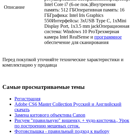
Intel Core i7 (6-ое пок.)Внутренняя
Описание
память: 512 ГБОперативная память: 16
ГБГрафика: Intel Iris Graphics
550Интерфейсы: 3xUSB Type C, 1xMini
Display Port, 1x3.5 mm jackОперационная
система: Windows 10 ProТрехмерная
камера Intel RealSense и
программное
обеспечение для сканирования
Перед покупкой уточняйте технические характеристики и
комплектацию у продавца
Самые просматриваемые темы
Регистрация
Adobe CS6 Master Collection Русский и Английский
скачать
Замена китового объектива Canon
Рисуем "правильную" вишенку. + чудо-кисточка., Урок
по построению мешевых сеток.
Фотовспышка - правильный подход к выбору