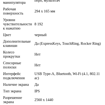
перо, мультитач
манипулятора
Рабочая
294 x 165 мм
поверхность
Уровни
чувствительности
8 192
к нажатию
Цвет
черный
Дополнительные
Да (ExpressKeys, TouchRing, Rocker Ring)
клавиши
Колесо
Нет
прокрутки
Сенсорные
Нет
полоски
Интерфейс
USB Type-A, Bluetooth, Wi-Fi (4.1, 802.11
подключения
ac)
Наличие экрана
Да
Тип экрана
IPS
Разрешение
2560 x 1440
экрана