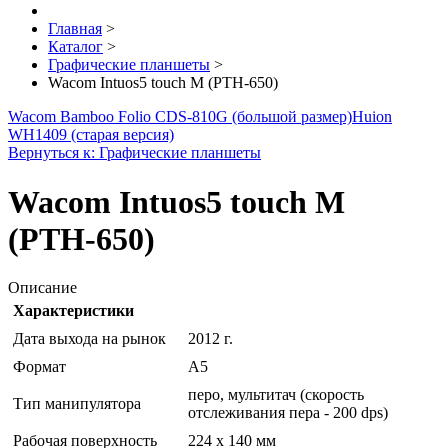
Главная
>
Каталог
>
Графические планшеты
>
Wacom Intuos5 touch M (PTH-650)
Wacom Bamboo Folio CDS-810G (большой размер)
Huion
WH1409 (старая версия)
Вернуться к: Графические планшеты
Wacom Intuos5 touch M
(PTH-650)
Описание
Характеристики
Дата выхода на рынок
2012 г.
Формат
A5
перо, мультитач (скорость
Тип манипулятора
отслеживания пера - 200 dps)
Рабочая поверхность
224 x 140 мм