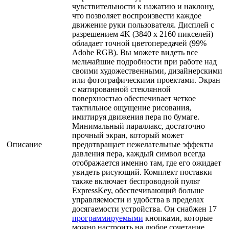
чувствительности к нажатию и наклону,
что позволяет воспроизвести каждое
движение руки пользователя. Дисплей с
разрешением 4K (3840 x 2160 пикселей)
обладает точной цветопередачей (99%
Adobe RGB). Вы можете видеть все
мельчайшие подробности при работе над
своими художественными, дизайнерскими
или фотографическими проектами. Экран
с матированной стеклянной
поверхностью обеспечивает четкое
тактильное ощущение рисования,
имитируя движения пера по бумаге.
Минимальный параллакс, достаточно
прочный экран, который может
Описание
предотвращает нежелательные эффекты
давления пера, каждый символ всегда
отображается именно там, где его ожидает
увидеть рисующий. Комплект поставки
также включает беспроводной пульт
ExpressKey, обеспечивающий больше
управляемости и удобства в пределах
досягаемости устройства. Он снабжен 17
программируемыми
кнопками, которые
можно настроить на любое сочетание