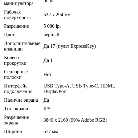
перо
манипулятора
Рабочая
522 x 294 мм
поверхность
Разрешение
5 080 lpi
Цвет
черный
Дополнительные
Да 17 (пульт ExpressKey)
клавиши
Колесо
Да 1
прокрутки
Сенсорные
Нет
полоски
Интерфейс
USB Type-A, USB Type-C, HDMI,
подключения
DisplayPort
Наличие экрана
Да
Тип экрана
IPS
Разрешение
3840 x 2160 (99% Adobe RGB)
экрана
Ширина
677 мм