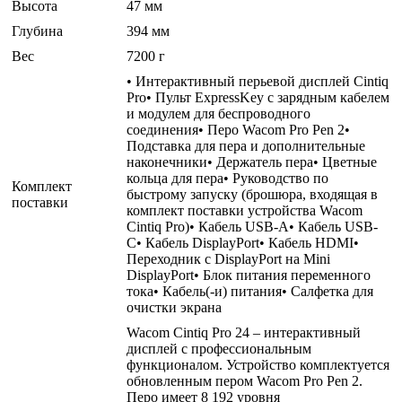
Высота
47 мм
Глубина
394 мм
Вес
7200 г
• Интерактивный перьевой дисплей Cintiq
Pro• Пульт ExpressKey с зарядным кабелем
и модулем для беспроводного
соединения• Перо Wacom Pro Pen 2•
Подставка для пера и дополнительные
наконечники• Держатель пера• Цветные
кольца для пера• Руководство по
Комплект
быстрому запуску (брошюра, входящая в
поставки
комплект поставки устройства Wacom
Cintiq Pro)• Кабель USB-A• Кабель USB-
C• Кабель DisplayPort• Кабель HDMI•
Переходник с DisplayPort на Mini
DisplayPort• Блок питания переменного
тока• Кабель(-и) питания• Салфетка для
очистки экрана
Wacom Cintiq Pro 24 – интерактивный
дисплей с профессиональным
функционалом. Устройство комплектуется
обновленным пером Wacom Pro Pen 2.
Перо имеет 8 192 уровня