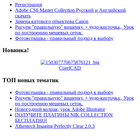
Регистрация
Adobe CS6 Master Collection Русский и Английский
скачать
Замена китового объектива Canon
Рисуем "правильную" вишенку. + чудо-кисточка., Урок
по построению мешевых сеток.
Фотовспышка - правильный подход к выбору
Новинка!
CorelCAD
ТОП новых тематик
Фотовспышка - правильный подход к выбору
Рисуем "правильную" вишенку. + чудо-кисточка., Урок
по построению мешевых сеток.
Новогодний колпак, урок Adobe Illustrator
ПОЛУЧИТЕ ПЛАГИНЫ NIK COLLECTION
БЕСПЛАТНО!
Athentech Imaging Perfectly Clear 2.0.3