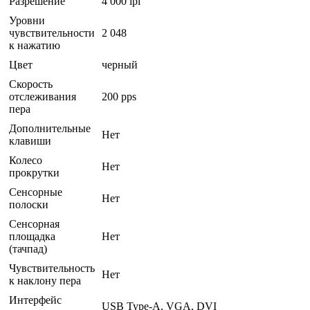
Разрешение
4 000 lpi
Уровни
чувствительности
2 048
к нажатию
Цвет
черный
Скорость
отслеживания
200 pps
пера
Дополнительные
Нет
клавиши
Колесо
Нет
прокрутки
Сенсорные
Нет
полоски
Сенсорная
площадка
Нет
(тачпад)
Чувствительность
Нет
к наклону пера
Интерфейс
USB Type-A, VGA, DVI