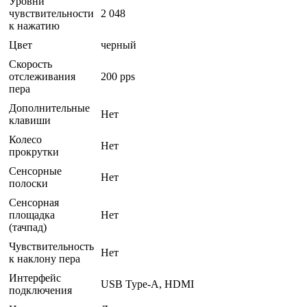
Уровни
чувствительности
2 048
к нажатию
Цвет
черный
Скорость
отслеживания
200 pps
пера
Дополнительные
Нет
клавиши
Колесо
Нет
прокрутки
Сенсорные
Нет
полоски
Сенсорная
площадка
Нет
(тачпад)
Чувствительность
Нет
к наклону пера
Интерфейс
USB Type-A, HDMI
подключения