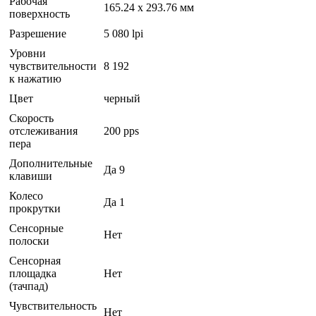
Рабочая
165.24 x 293.76 мм
поверхность
Разрешение
5 080 lpi
Уровни
чувствительности
8 192
к нажатию
Цвет
черный
Скорость
отслеживания
200 pps
пера
Дополнительные
Да 9
клавиши
Колесо
Да 1
прокрутки
Сенсорные
Нет
полоски
Сенсорная
площадка
Нет
(тачпад)
Чувствительность
Нет