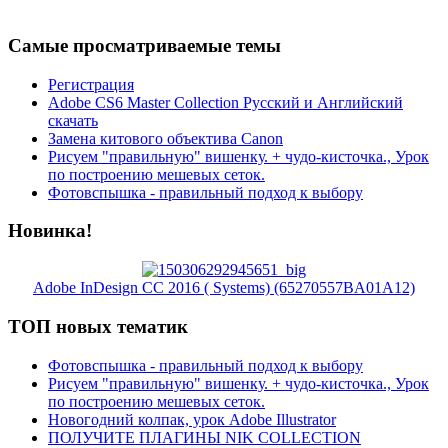
Самые просматриваемые темы
Регистрация
Adobe CS6 Master Collection Русский и Английский
скачать
Замена китового объектива Canon
Рисуем "правильную" вишенку. + чудо-кисточка., Урок
по построению мешевых сеток.
Фотовспышка - правильный подход к выбору
Новинка!
Adobe InDesign CC 2016 ( Systems) (65270557BA01A12)
ТОП новых тематик
Фотовспышка - правильный подход к выбору
Рисуем "правильную" вишенку. + чудо-кисточка., Урок
по построению мешевых сеток.
Новогодний колпак, урок Adobe Illustrator
ПОЛУЧИТЕ ПЛАГИНЫ NIK COLLECTION