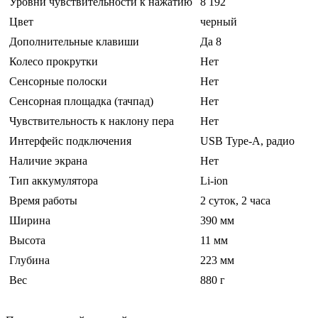
Уровни чувствительности к нажатию
8 192
Цвет
черный
Дополнительные клавиши
Да 8
Колесо прокрутки
Нет
Сенсорные полоски
Нет
Сенсорная площадка (тачпад)
Нет
Чувствительность к наклону пера
Нет
Интерфейс подключения
USB Type-A, радио
Наличие экрана
Нет
Тип аккумулятора
Li-ion
Время работы
2 суток, 2 часа
Ширина
390 мм
Высота
11 мм
Глубина
223 мм
Вес
880 г