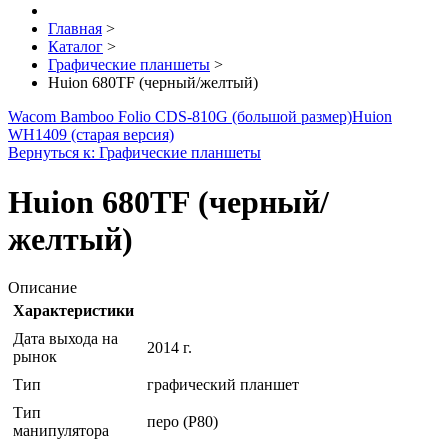
Главная
>
Каталог
>
Графические планшеты
>
Huion 680TF (черный/желтый)
Wacom Bamboo Folio CDS-810G (большой размер)
Huion
WH1409 (старая версия)
Вернуться к: Графические планшеты
Huion 680TF (черный/
желтый)
Описание
Характеристики
Дата выхода на
2014 г.
рынок
Тип
графический планшет
Тип
перо (P80)
манипулятора