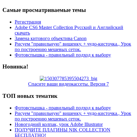
Самые просматриваемые темы
Регистрация
Adobe CS6 Master Collection Русский и Английский
скачать
Замена китового объектива Canon
Рисуем "правильную" вишенку. + чудо-кисточка., Урок
по построению мешевых сеток.
Фотовспышка - правильный подход к выбору
Новинка!
Спасите ваши видеокассеты. Версия 7
ТОП новых тематик
Фотовспышка - правильный подход к выбору
Рисуем "правильную" вишенку. + чудо-кисточка., Урок
по построению мешевых сеток.
Новогодний колпак, урок Adobe Illustrator
ПОЛУЧИТЕ ПЛАГИНЫ NIK COLLECTION
БЕСПЛАТНО!