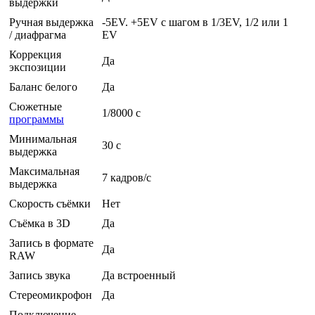
выдержки
Ручная выдержка
-5EV. +5EV с шагом в 1/3EV, 1/2 или 1
/ диафрагма
EV
Коррекция
Да
экспозиции
Баланс белого
Да
Сюжетные
1/8000 c
программы
Минимальная
30 c
выдержка
Максимальная
7 кадров/с
выдержка
Скорость съёмки
Нет
Съёмка в 3D
Да
Запись в формате
Да
RAW
Запись звука
Да встроенный
Стереомикрофон
Да
Подключение