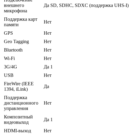
внешнего
Да SD, SDHC, SDXC (поддержка UHS-I)
микрофона
Поддержка карт
Нет
памяти
GPS
Нет
Geo Tagging
Нет
Bluetooth
Нет
Wi-Fi
Нет
3G/4G
Да 1
USB
Нет
FireWire (IEEE
Да
1394, iLink)
Поддержка
дистанционного
Нет
управления
Композитный
Да 1
видеовыход
HDMI-выход
Нет