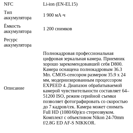
NFC
Li-ion (EN-EL15)
Тип
1 900 мА·ч
аккумулятора
Ёмкость
1 200 снимков
аккумулятора
Ресурс
аккумулятора
Полнокадровая профессиональная
цифровая зеркальная камера. Приемник
хорошо зарекомендовавшей себя D800.
Камера оснащена полнокадровым 36.3
Мп. CMOS-сенсором размером 35.9 x 24
мм, модернизированным процессором
EXPEED 4. Диапазон обрабатываемой
Описание
камерой чувствительности составляет 64–
51200 ISO, режим серийной съемки
позволяет фотографировать со скоростью
до 7 кадров/сек. Камера может снимать
Full HD (1080/60p)со стереозвуком.
Комплект с объективом Nikon 24-70mm
f/2.8G ED AF-S NIKKOR.