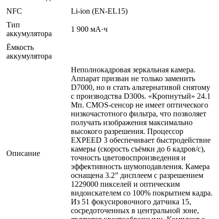
NFC
Li-ion (EN-EL15)
Тип
1 900 мА·ч
аккумулятора
Ёмкость
аккумулятора
Неполнокадровая зеркальная камера.
Аппарат призван не только заменить
D7000, но и стать альтернативой снятому
с производства D300s. «Кропнутый» 24.1
Мп. CMOS-сенсор не имеет оптического
низкочастотного фильтра, что позволяет
получать изображения максимально
высокого разрешения. Процессор
EXPEED 3 обеспечивает быстродействие
камеры (скорость съёмки до 6 кадров/с),
Описание
точность цветовоспроизведения и
эффективность шумоподавления. Камера
оснащена 3.2” дисплеем с разрешением
1229000 пикселей и оптическим
видоискателем со 100% покрытием кадра.
Из 51 фокусировочного датчика 15,
сосредоточенных в центральной зоне,