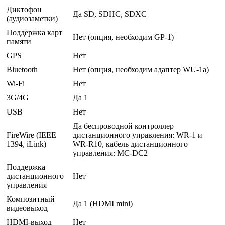
Диктофон
Да SD, SDHC, SDXC
(аудиозаметки)
Поддержка карт
Нет (опция, необходим GP-1)
памяти
GPS
Нет
Bluetooth
Нет (опция, необходим адаптер WU-1a)
Wi-Fi
Нет
3G/4G
Да 1
USB
Нет
Да беспроводной контроллер
FireWire (IEEE
дистанционного управления: WR-1 и
1394, iLink)
WR-R10, кабель дистанционного
управления: MC-DC2
Поддержка
дистанционного
Нет
управления
Композитный
Да 1 (HDMI mini)
видеовыход
HDMI-выход
Нет