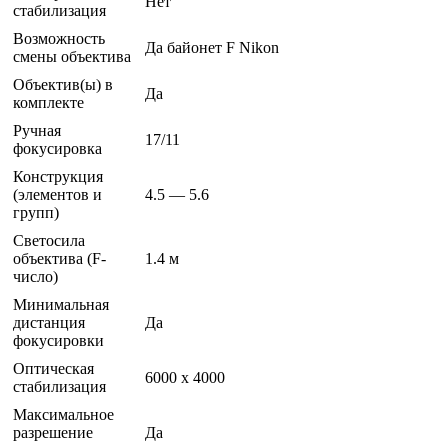
Нет
стабилизация
Возможность
Да байонет F Nikon
смены объектива
Объектив(ы) в
Да
комплекте
Ручная
17/11
фокусировка
Конструкция
(элементов и
4.5 — 5.6
групп)
Светосила
объектива (F-
1.4 м
число)
Минимальная
дистанция
Да
фокусировки
Оптическая
6000 x 4000
стабилизация
Максимальное
разрешение
Да