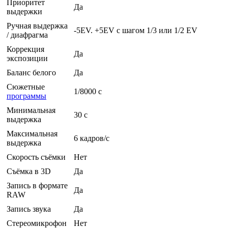
Приоритет
Да
выдержки
Ручная выдержка
-5EV. +5EV с шагом 1/3 или 1/2 EV
/ диафрагма
Коррекция
Да
экспозиции
Баланс белого
Да
Сюжетные
1/8000 c
программы
Минимальная
30 c
выдержка
Максимальная
6 кадров/с
выдержка
Скорость съёмки
Нет
Съёмка в 3D
Да
Запись в формате
Да
RAW
Запись звука
Да
Стереомикрофон
Нет