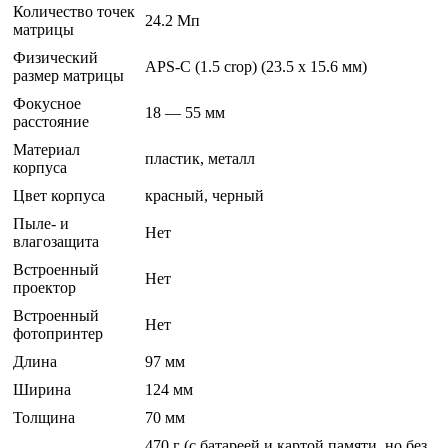
Количество точек
24.2 Мп
матрицы
Физический
APS-C (1.5 crop) (23.5 x 15.6 мм)
размер матрицы
Фокусное
18 — 55 мм
расстояние
Материал
пластик, металл
корпуса
Цвет корпуса
красный, черный
Пыле- и
Нет
влагозащита
Встроенный
Нет
проектор
Встроенный
Нет
фотопринтер
Длина
97 мм
Ширина
124 мм
Толщина
70 мм
470 г (с батареей и картой памяти, но без