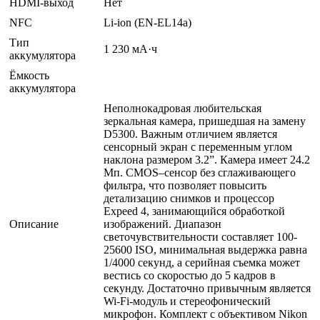
HDMI-выход
Нет
NFC
Li-ion (EN-EL14a)
Тип
1 230 мА·ч
аккумулятора
Ёмкость
аккумулятора
Неполнокадровая любительская
зеркальная камера, пришедшая на замену
D5300. Важным отличием является
сенсорный экран с переменным углом
наклона размером 3.2”. Камера имеет 24.2
Мп. CMOS–сенсор без сглаживающего
фильтра, что позволяет повысить
детализацию снимков и процессор
Expeed 4, занимающийся обработкой
Описание
изображений. Диапазон
светочувствительности составляет 100-
25600 ISO, минимальная выдержка равна
1/4000 секунд, а серийная съемка может
вестись со скоростью до 5 кадров в
секунду. Достаточно привычным является
Wi-Fi-модуль и стереофонический
микрофон. Комплект с объективом Nikon