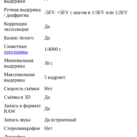
выдержки
Ручная выдержка
-5EV. +5EV с шагом в 1/3EV или 1/2EV
/ диафрагма
Коррекция
Да
экспозиции
Баланс белого
Да
Сюжетные
1/4000 c
программы
Минимальная
30 c
выдержка
Максимальная
5 кадров/с
выдержка
Скорость съёмки
Нет
Съёмка в 3D
Да
Запись в формате
Да
RAW
Запись звука
Да встроенный
Стереомикрофон
Нет
Диктофон