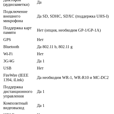
Да
(аудиозаметки)
Подключение
внешнего
Да SD, SDHC, SDXC (поддержка UHS-I)
микрофона
Поддержка карт
Нет (опция, необходим GP-1/GP-1A)
памяти
GPS
Нет
Bluetooth
Да 802.11 b, 802.11 g
Wi-Fi
Нет
3G/4G
Да 1
USB
Нет
FireWire (IEEE
Да необходим WR-1, WR-R10 и MC-DC2
1394, iLink)
Поддержка
дистанционного
Да 1
управления
Композитный
Да 1
видеовыход