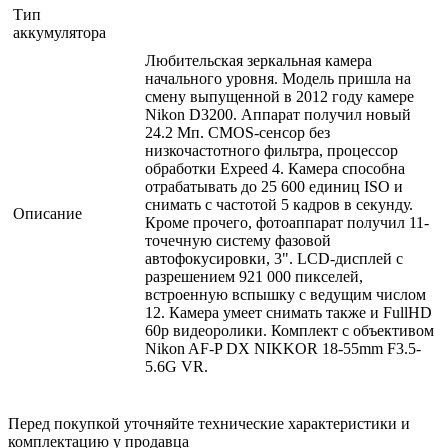
Тип
аккумулятора
Любительская зеркальная камера
начального уровня. Модель пришла на
смену выпущенной в 2012 году камере
Nikon D3200. Аппарат получил новый
24.2 Мп. CMOS-сенсор без
низкочастотного фильтра, процессор
обработки Expeed 4. Камера способна
отрабатывать до 25 600 единиц ISO и
снимать с частотой 5 кадров в секунду.
Описание
Кроме прочего, фотоаппарат получил 11-
точечную систему фазовой
автофокусировки, 3". LCD-дисплей с
разрешением 921 000 пикселей,
встроенную вспышку с ведущим числом
12. Камера умеет снимать также и FullHD
60p видеоролики. Комплект с объективом
Nikon AF-P DX NIKKOR 18-55mm F3.5-
5.6G VR.
Перед покупкой уточняйте технические характеристики и
комплектацию у продавца