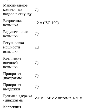
Максимальное
количество
Да
кадров в секунду
Встроенная
12 м (ISO 100)
вспышка
Ведущее число
Да
вспышки
Регулировка
мощности
Да
вспышки
Крепление
внешней
Да
вспышки
Приоритет
Да
диафрагмы
Приоритет
Да
выдержки
Ручная выдержка
-5EV. +5EV с шагом в 1/3EV
/ диафрагма
Коррекция