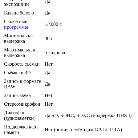
Да
экспозиции
Баланс белого
Да
Сюжетные
1/4000 c
программы
Минимальная
30 c
выдержка
Максимальная
5 кадров/с
выдержка
Скорость съёмки
Нет
Съёмка в 3D
Да
Запись в формате
Да
RAW
Запись звука
Нет
Стереомикрофон
Нет
Диктофон
Да SD, SDHC, SDXC (поддержка UHS-I)
(аудиозаметки)
Поддержка карт
Нет (опция, необходим GP-1/GP-1A)
памяти