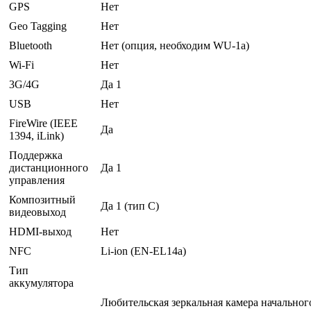
GPS
Нет
Geo Tagging
Нет
Bluetooth
Нет (опция, необходим WU-1а)
Wi-Fi
Нет
3G/4G
Да 1
USB
Нет
FireWire (IEEE
Да
1394, iLink)
Поддержка
дистанционного
Да 1
управления
Композитный
Да 1 (тип С)
видеовыход
HDMI-выход
Нет
NFC
Li-ion (EN-EL14a)
Тип
аккумулятора
Любительская зеркальная камера начально