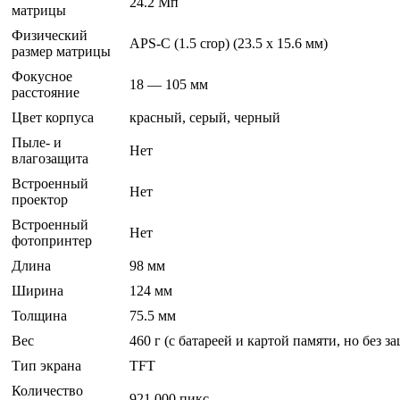
24.2 Мп
матрицы
Физический
APS-C (1.5 crop) (23.5 x 15.6 мм)
размер матрицы
Фокусное
18 — 105 мм
расстояние
Цвет корпуса
красный, серый, черный
Пыле- и
Нет
влагозащита
Встроенный
Нет
проектор
Встроенный
Нет
фотопринтер
Длина
98 мм
Ширина
124 мм
Толщина
75.5 мм
Вес
460 г (с батареей и картой памяти, но без 
Тип экрана
TFT
Количество
921 000 пикс.