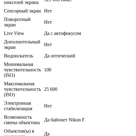
пикселей экрана
Сенсорный экран
Нет
Поворотный
Нет
экран
Live View
Да с автофокусом
Дополнительный
Нет
экран
Видоискатель
Да оптический
Минимальная
чувствительность
100
(ISO)
Максимальная
чувствительность
25 600
(ISO)
Электронная
Нет
стабилизация
Возможность
Да байонет Nikon F
смены объектива
Объектив(ы) в
Да