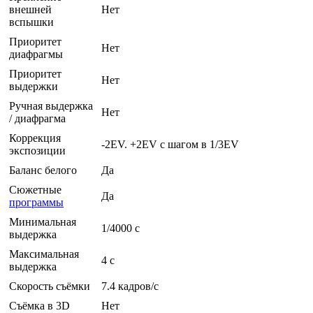
внешней
Нет
вспышки
Приоритет
Нет
диафрагмы
Приоритет
Нет
выдержки
Ручная выдержка
Нет
/ диафрагма
Коррекция
-2EV. +2EV с шагом в 1/3EV
экспозиции
Баланс белого
Да
Сюжетные
Да
программы
Минимальная
1/4000 c
выдержка
Максимальная
4 c
выдержка
Скорость съёмки
7.4 кадров/с
Съёмка в 3D
Нет