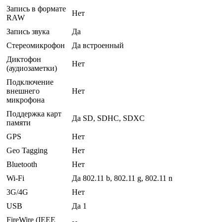
Запись в формате
Нет
RAW
Запись звука
Да
Стереомикрофон
Да встроенный
Диктофон
Нет
(аудиозаметки)
Подключение
внешнего
Нет
микрофона
Поддержка карт
Да SD, SDHC, SDXC
памяти
GPS
Нет
Geo Tagging
Нет
Bluetooth
Нет
Wi-Fi
Да 802.11 b, 802.11 g, 802.11 n
3G/4G
Нет
USB
Да 1
FireWire (IEEE