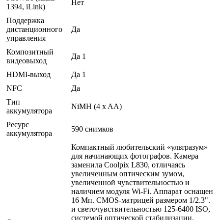
Нет
1394, iLink)
Поддержка
дистанционного
Да
управления
Композитный
Да 1
видеовыход
HDMI-выход
Да 1
NFC
Да
Тип
NiMH (4 x AA)
аккумулятора
Ресурс
590 снимков
аккумулятора
Компактный любительский «ультразум»
для начинающих фотографов. Камера
заменила Coolpix L830, отличаясь
увеличенным оптическим зумом,
увеличенной чувствительностью и
наличием модуля Wi-Fi. Аппарат оснащен
16 Мп. CMOS-матрицей размером 1/2.3".
и светочувствительностью 125-6400 ISO,
системой оптической стабилизации,