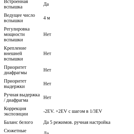
Встроенная
Да
вспышка
Ведущее число
4 м
вспышки
Регулировка
мощности
Нет
вспышки
Крепление
внешней
Нет
вспышки
Приоритет
Нет
диафрагмы
Приоритет
Нет
выдержки
Ручная выдержка
Нет
/ диафрагма
Коррекция
-2EV. +2EV с шагом в 1/3EV
экспозиции
Баланс белого
Да 5 режимов. ручная настройка
Сюжетные
Да