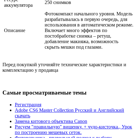
250 снимков
аккумулятора
Фотокомпакт начального уровня. Модель
разрабатывалась в первую очередь, для
использования в автоматическом режиме.
Описание
Включает много эффектов по
постобработке снимка – ретуш,
добавление макияжа, возможность
скрыть мешки под глазами.
Перед покупкой уточняйте технические характеристики и
комплектацию у продавца
Самые просматриваемые темы
Регистрация
Adobe CS6 Master Collection Русский и Английский
скачать
Замена китового объектива Canon
Рисуем "правильную" вишенку. + чудо-кисточка., Урок
по построению мешевых сеток.
Фотовспышка - правильный подход к выбору