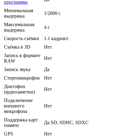
программы
Минимальная
1/2000 c
выдержка
Максимальная
4 c
выдержка
Скорость съёмки
1.1 кадров/с
Съёмка в 3D
Нет
Запись в формате
Нет
RAW
Запись звука
Да
Стереомикрофон
Нет
Диктофон
Нет
(аудиозаметки)
Подключение
внешнего
Нет
микрофона
Поддержка карт
Да SD, SDHC, SDXC
памяти
GPS
Нет