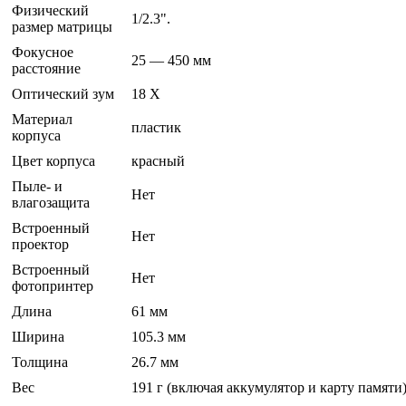
Физический
1/2.3".
размер матрицы
Фокусное
25 — 450 мм
расстояние
Оптический зум
18 Х
Материал
пластик
корпуса
Цвет корпуса
красный
Пыле- и
Нет
влагозащита
Встроенный
Нет
проектор
Встроенный
Нет
фотопринтер
Длина
61 мм
Ширина
105.3 мм
Толщина
26.7 мм
Вес
191 г (включая аккумулятор и карту памяти