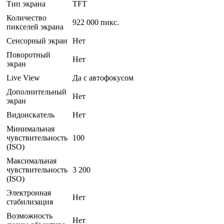
Тип экрана
TFT
Количество
922 000 пикс.
пикселей экрана
Сенсорный экран
Нет
Поворотный
Нет
экран
Live View
Да с автофокусом
Дополнительный
Нет
экран
Видоискатель
Нет
Минимальная
чувствительность
100
(ISO)
Максимальная
чувствительность
3 200
(ISO)
Электронная
Нет
стабилизация
Возможность
Нет