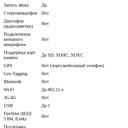
Запись звука
Да
Стереомикрофон
Нет
Диктофон
Нет
(аудиозаметки)
Подключение
внешнего
Нет
микрофона
Поддержка карт
Да SD, SDHC, SDXC
памяти
GPS
Нет (через мобильный телефон)
Geo Tagging
Нет
Bluetooth
Нет
Wi-Fi
Да 802.11 n
3G/4G
Нет
USB
Да 1
FireWire (IEEE
Нет
1394, iLink)
Поддержка