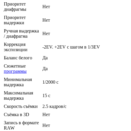
Приоритет
Нет
диафрагмы
Приоритет
Нет
выдержки
Ручная выдержка
Нет
/ диафрагма
Коррекция
-2EV. +2EV с шагом в 1/3EV
экспозиции
Баланс белого
Да
Сюжетные
Да
программы
Минимальная
1/2000 c
выдержка
Максимальная
15 c
выдержка
Скорость съёмки
2.5 кадров/с
Съёмка в 3D
Нет
Запись в формате
Нет
RAW