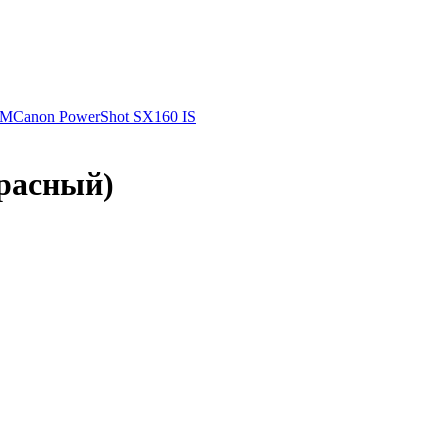
TM
Canon PowerShot SX160 IS
расный)