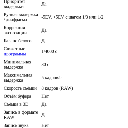
Приоритет
Да
выдержки
Ручная выдержка
-5EV. +5EV с шагом 1/3 или 1/2
/ диафрагма
Коррекция
Да
экспозиции
Баланс белого
Да
Сюжетные
1/4000 c
программы
Минимальная
30 c
выдержка
Максимальная
5 кадров/с
выдержка
Скорость съёмки
8 кадров (RAW)
Объём буфера
Нет
Съёмка в 3D
Да
Запись в формате
Да
RAW
Запись звука
Нет