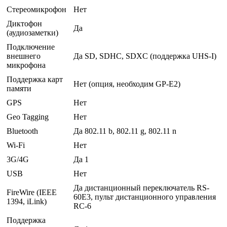
Стереомикрофон
Нет
Диктофон
Да
(аудиозаметки)
Подключение
внешнего
Да SD, SDHC, SDXC (поддержка UHS-I)
микрофона
Поддержка карт
Нет (опция, необходим GP-E2)
памяти
GPS
Нет
Geo Tagging
Нет
Bluetooth
Да 802.11 b, 802.11 g, 802.11 n
Wi-Fi
Нет
3G/4G
Да 1
USB
Нет
Да дистанционный переключатель RS-
FireWire (IEEE
60E3, пульт дистанционного управления
1394, iLink)
RC-6
Поддержка