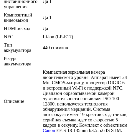
дистанционного
Да 1
управления
Композитный
Да 1
видеовыход
HDMI-выход
Да
NFC
Li-ion (LP-E17)
Тип
440 снимков
аккумулятора
Ресурс
аккумулятора
Компактная зеркальная камера
любительского уровня. Аппарат имеет 24
Мп. CMOS-матрицу, процессор DIGIC 6
и встроенный Wi-Fi с поддержкой NFC.
Диапазон обрабатываемой камерой
чувствительности составляет ISO 100–
Описание
12800, используется технология
обнаружения мерцаний. Система
автофокуса имеет 19 крестовых датчиков,
серийная съемка идет со скоростью 5
кадров в секунду. Комплект с объективом
Canon
EF-S 18-135mm f/3.5-5.6 IS STM.