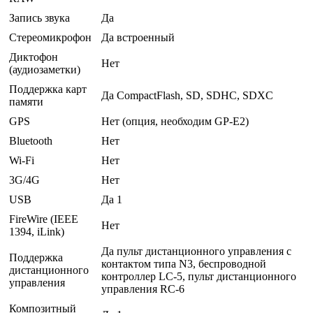
Запись звука
Да
Стереомикрофон
Да встроенный
Диктофон
Нет
(аудиозаметки)
Поддержка карт
Да CompactFlash, SD, SDHC, SDXC
памяти
GPS
Нет (опция, необходим GP-E2)
Bluetooth
Нет
Wi-Fi
Нет
3G/4G
Нет
USB
Да 1
FireWire (IEEE
Нет
1394, iLink)
Да пульт дистанционного управления с
Поддержка
контактом типа N3, беспроводной
дистанционного
контроллер LC-5, пульт дистанционного
управления
управления RC-6
Композитный