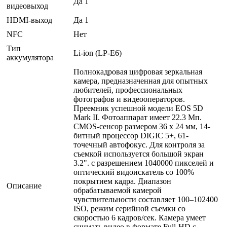
Да 1
видеовыход
HDMI-выход
Да 1
NFC
Нет
Тип
Li-ion (LP-E6)
аккумулятора
Полнокадровая цифровая зеркальная
камера, предназначенная для опытных
любителей, профессиональных
фотографов и видеооператоров.
Преемник успешной модели EOS 5D
Mark II. Фотоаппарат имеет 22.3 Мп.
CMOS-сенсор размером 36 х 24 мм, 14-
битный процессор DIGIC 5+, 61-
точечный автофокус. Для контроля за
съемкой используется большой экран
3.2". с разрешением 1040000 пикселей и
оптический видоискатель со 100%
покрытием кадра. Диапазон
Описание
обрабатываемой камерой
чувствительности составляет 100–102400
ISO, режим серийной съемки со
скоростью 6 кадров/сек. Камера умеет
снимать видео в формате Full-HD с