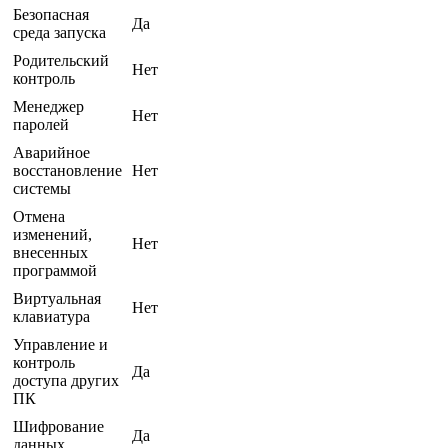
Безопасная
Да
среда запуска
Родительский
Нет
контроль
Менеджер
Нет
паролей
Аварийное
восстановление
Нет
системы
Отмена
изменений,
Нет
внесенных
программой
Виртуальная
Нет
клавиатура
Управление и
контроль
Да
доступа других
ПК
Шифрование
Да
данных