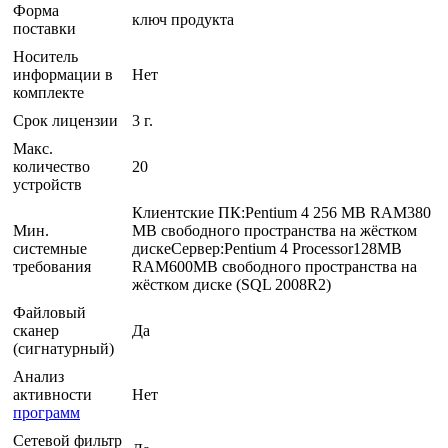
Форма
ключ продукта
поставки
Носитель
информации в
Нет
комплекте
Срок лицензии
3 г.
Макс.
количество
20
устройств
Клиентские ПК:Pentium 4 256 MB RAM380
Мин.
MB свободного пространства на жёстком
системные
дискеСервер:Pentium 4 Processor128MB
требования
RAM600MB свободного пространства на
жёстком диске (SQL 2008R2)
Файловый
сканер
Да
(сигнатурный)
Анализ
активности
Нет
программ
Сетевой фильтр