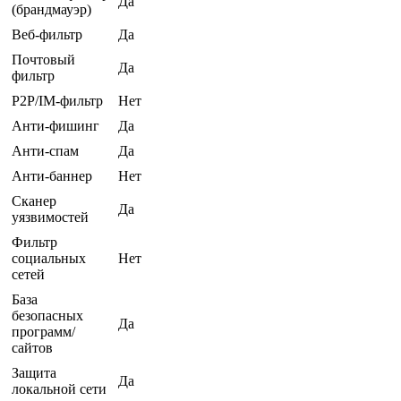
Да
(брандмауэр)
Веб-фильтр
Да
Почтовый
Да
фильтр
P2P/IM-фильтр
Нет
Анти-фишинг
Да
Анти-спам
Да
Анти-баннер
Нет
Сканер
Да
уязвимостей
Фильтр
социальных
Нет
сетей
База
безопасных
Да
программ/
сайтов
Защита
Да
локальной сети