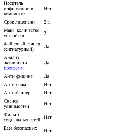
Носитель
информации в
Нет
комплекте
Срок лицензии
2 г.
Макс. количество
3
устройств
Файловый сканер
Да
(сигнатурный)
Анализ
активности
Да
программ
Анти-фишинг
Да
Анти-спам
Нет
Анти-баннер
Нет
Сканер
Нет
уязвимостей
Фильтр
Нет
социальных сетей
База безопасных
Нет