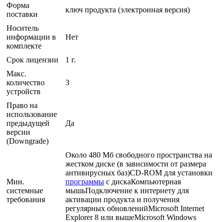
Форма
ключ продукта (электронная версия)
поставки
Носитель
информации в
Нет
комплекте
Срок лицензии
1 г.
Макс.
количество
3
устройств
Право на
использование
предыдущей
Да
версии
(Downgrade)
Около 480 Мб свободного пространства на
жестком диске (в зависимости от размера
антивирусных баз)CD-ROM для установки
Мин.
программы
с дискаКомпьютерная
системные
мышьПодключение к интернету для
требования
активации продукта и получения
регулярных обновленийMicrosoft Internet
Explorer 8 или вышеMicrosoft Windows