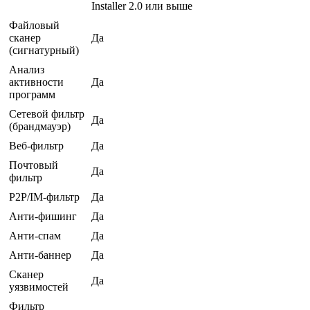
Installer 2.0 или выше
Файловый
сканер
Да
(сигнатурный)
Анализ
активности
Да
программ
Сетевой фильтр
Да
(брандмауэр)
Веб-фильтр
Да
Почтовый
Да
фильтр
P2P/IM-фильтр
Да
Анти-фишинг
Да
Анти-спам
Да
Анти-баннер
Да
Сканер
Да
уязвимостей
Фильтр