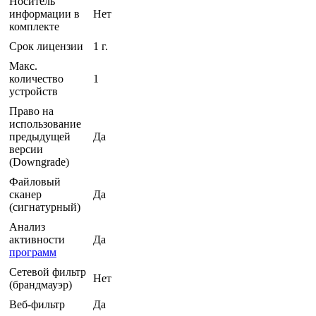
Носитель
информации в
Нет
комплекте
Срок лицензии
1 г.
Макс.
количество
1
устройств
Право на
использование
предыдущей
Да
версии
(Downgrade)
Файловый
сканер
Да
(сигнатурный)
Анализ
активности
Да
программ
Сетевой фильтр
Нет
(брандмауэр)
Веб-фильтр
Да