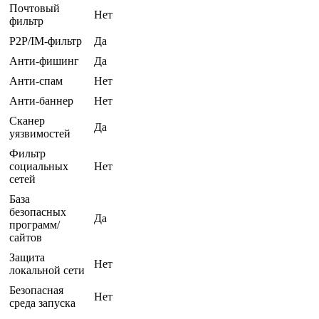
Почтовый
Нет
фильтр
P2P/IM-фильтр
Да
Анти-фишинг
Да
Анти-спам
Нет
Анти-баннер
Нет
Сканер
Да
уязвимостей
Фильтр
социальных
Нет
сетей
База
безопасных
Да
программ/
сайтов
Защита
Нет
локальной сети
Безопасная
Нет
среда запуска