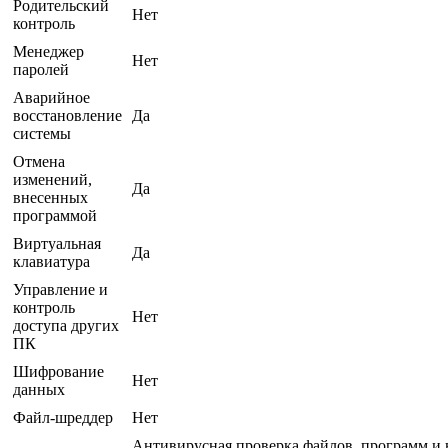
Родительский
Нет
контроль
Менеджер
Нет
паролей
Аварийное
восстановление
Да
системы
Отмена
изменений,
Да
внесенных
программой
Виртуальная
Да
клавиатура
Управление и
контроль
Нет
доступа других
ПК
Шифрование
Нет
данных
Файл-шреддер
Нет
Антивирусная проверка файлов, программ и