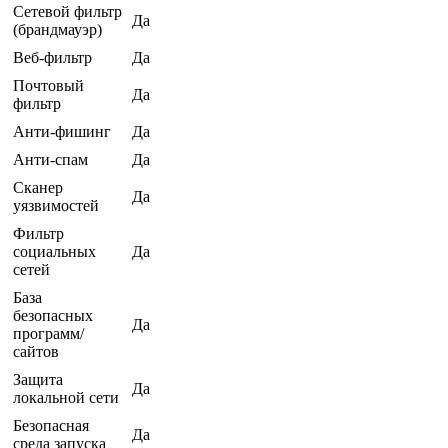
Сетевой фильтр
Да
(брандмауэр)
Веб-фильтр
Да
Почтовый
Да
фильтр
Анти-фишинг
Да
Анти-спам
Да
Сканер
Да
уязвимостей
Фильтр
социальных
Да
сетей
База
безопасных
Да
программ/
сайтов
Защита
Да
локальной сети
Безопасная
Да
среда запуска