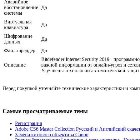
Аварийное
восстановление
Да
системы
Виртуальная
Да
клавиатура
Шифрование
Да
данных
Файл-шреддер
Да
Bitdefender Internet Security 2019 - прогр
Описание
важной информации от онлайн-угроз и сетевы
Улучшены технологии автоматической защиты
Перед покупкой уточняйте технические характеристики и ком
Самые просматриваемые темы
Регистрация
Adobe CS6 Master Collection Русский и Английский скача
Замена китового объектива Canon