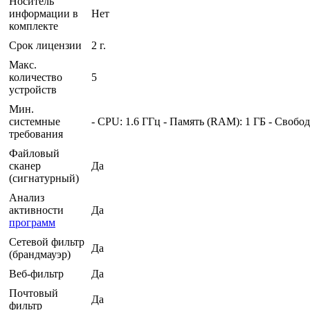
Носитель
информации в
Нет
комплекте
Срок лицензии
2 г.
Макс.
количество
5
устройств
Мин.
системные
- CPU: 1.6 ГГц - Память (RAM): 1 ГБ - Свобод
требования
Файловый
сканер
Да
(сигнатурный)
Анализ
активности
Да
программ
Сетевой фильтр
Да
(брандмауэр)
Веб-фильтр
Да
Почтовый
Да
фильтр