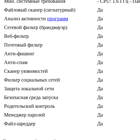
Мин. системные требования
- CPU: 1.6 ГГц - П
Файловый сканер (сигнатурный)
Да
Анализ активности
программ
Да
Сетевой фильтр (брандмауэр)
Да
Веб-фильтр
Да
Почтовый фильтр
Да
Анти-фишинг
Да
Анти-спам
Да
Сканер уязвимостей
Да
Фильтр социальных сетей
Да
Защита локальной сети
Да
Безопасная среда запуска
Да
Родительский контроль
Да
Менеджер паролей
Да
Файл-шреддер
Да