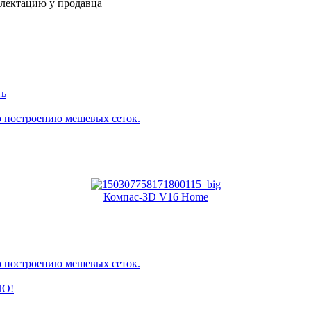
плектацию у продавца
ть
о построению мешевых сеток.
Компас-3D V16 Home
о построению мешевых сеток.
О!