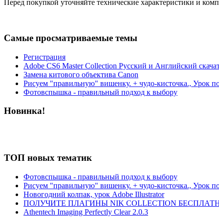
Перед покупкой уточняйте технические характеристики и ком
Самые просматриваемые темы
Регистрация
Adobe CS6 Master Collection Русский и Английский скача
Замена китового объектива Canon
Рисуем "правильную" вишенку. + чудо-кисточка., Урок п
Фотовспышка - правильный подход к выбору
Новинка!
ТОП новых тематик
Фотовспышка - правильный подход к выбору
Рисуем "правильную" вишенку. + чудо-кисточка., Урок п
Новогодний колпак, урок Adobe Illustrator
ПОЛУЧИТЕ ПЛАГИНЫ NIK COLLECTION БЕСПЛАТН
Athentech Imaging Perfectly Clear 2.0.3