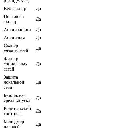
(брандмауэр)
Веб-фильтр
Да
Почтовый
Да
фильтр
Анти-фишинг
Да
Анти-спам
Да
Сканер
Да
уязвимостей
Фильтр
социальных
Да
сетей
Защита
локальной
Да
сети
Безопасная
Да
среда запуска
Родительский
Да
контроль
Менеджер
Да
паролей