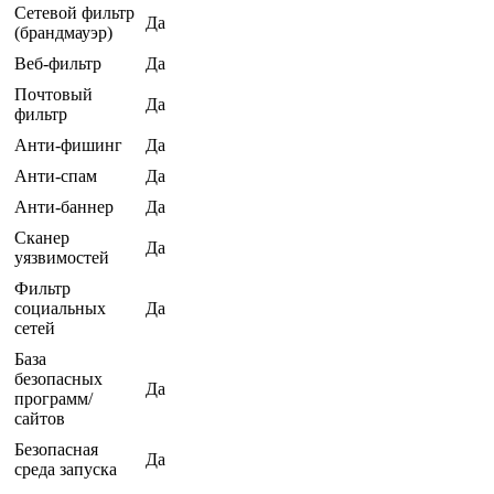
Сетевой фильтр
Да
(брандмауэр)
Веб-фильтр
Да
Почтовый
Да
фильтр
Анти-фишинг
Да
Анти-спам
Да
Анти-баннер
Да
Сканер
Да
уязвимостей
Фильтр
социальных
Да
сетей
База
безопасных
Да
программ/
сайтов
Безопасная
Да
среда запуска