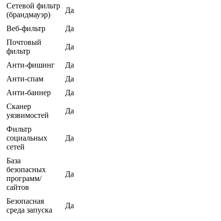
Сетевой фильтр
Да
(брандмауэр)
Веб-фильтр
Да
Почтовый
Да
фильтр
Анти-фишинг
Да
Анти-спам
Да
Анти-баннер
Да
Сканер
Да
уязвимостей
Фильтр
социальных
Да
сетей
База
безопасных
Да
программ/
сайтов
Безопасная
Да
среда запуска