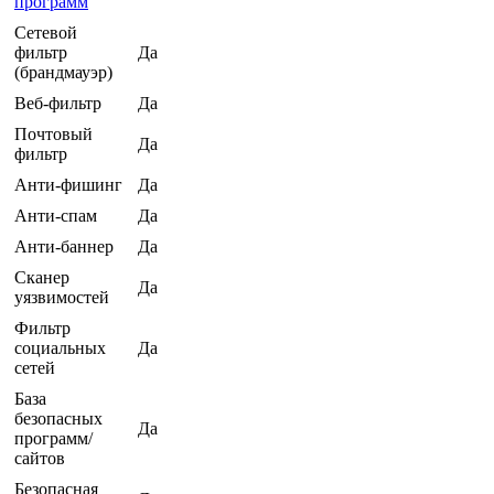
программ
Сетевой
фильтр
Да
(брандмауэр)
Веб-фильтр
Да
Почтовый
Да
фильтр
Анти-фишинг
Да
Анти-спам
Да
Анти-баннер
Да
Сканер
Да
уязвимостей
Фильтр
социальных
Да
сетей
База
безопасных
Да
программ/
сайтов
Безопасная