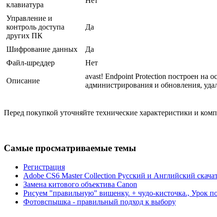
Нет
клавиатура
Управление и
контроль доступа
Да
других ПК
Шифрование данных
Да
Файл-шреддер
Нет
avast! Endpoint Protection построен 
Описание
администрирования и обновления, удал
Перед покупкой уточняйте технические характеристики и ком
Самые просматриваемые темы
Регистрация
Adobe CS6 Master Collection Русский и Английский скача
Замена китового объектива Canon
Рисуем "правильную" вишенку. + чудо-кисточка., Урок п
Фотовспышка - правильный подход к выбору