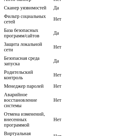
Сканер уязвимостей
Да
Фильтр социальных
Нет
сетей
База безопасных
Да
программ/сайтов
Защита локальной
Нет
сети
Безопасная среда
Да
запуска
Родительский
Нет
контроль
Менеджер паролей
Нет
Аварийное
восстановление
Нет
системы
Отмена изменений,
внесенных
Нет
программой
Виртуальная