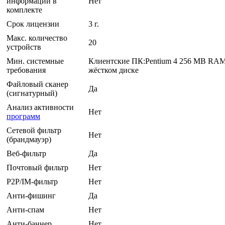
информации в
Нет
комплекте
Срок лицензии
3 г.
Макс. количество
20
устройств
Мин. системные
Клиентские ПК:Pentium 4 256 MB RAM1
требования
жёстком диске
Файловый сканер
Да
(сигнатурный)
Анализ активности
Нет
программ
Сетевой фильтр
Нет
(брандмауэр)
Веб-фильтр
Да
Почтовый фильтр
Нет
P2P/IM-фильтр
Нет
Анти-фишинг
Да
Анти-спам
Нет
Анти-баннер
Нет